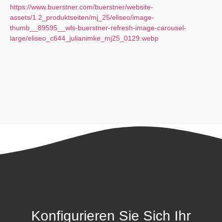
https://www.buerstner.com/buerstner/website-
assets/1.2_produktseiten/mj_25/eliseo/image-
thumb__89595__wls-buerstner-refresh-image-carousel-
large/eliseo_c644_julianimke_mj25_0129.webp
Konfigurieren Sie Sich Ihr