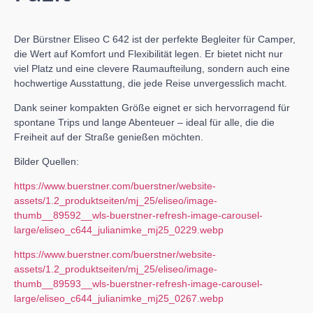
Der Bürstner Eliseo C 642 ist der perfekte Begleiter für Camper,
die Wert auf Komfort und Flexibilität legen. Er bietet nicht nur
viel Platz und eine clevere Raumaufteilung, sondern auch eine
hochwertige Ausstattung, die jede Reise unvergesslich macht.
Dank seiner kompakten Größe eignet er sich hervorragend für
spontane Trips und lange Abenteuer – ideal für alle, die die
Freiheit auf der Straße genießen möchten.
Bilder Quellen:
https://www.buerstner.com/buerstner/website-
assets/1.2_produktseiten/mj_25/eliseo/image-
thumb__89592__wls-buerstner-refresh-image-carousel-
large/eliseo_c644_julianimke_mj25_0229.webp
https://www.buerstner.com/buerstner/website-
assets/1.2_produktseiten/mj_25/eliseo/image-
thumb__89593__wls-buerstner-refresh-image-carousel-
large/eliseo_c644_julianimke_mj25_0267.webp