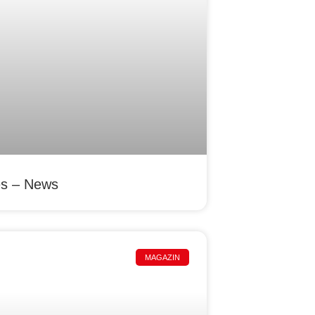
es – News
MAGAZIN