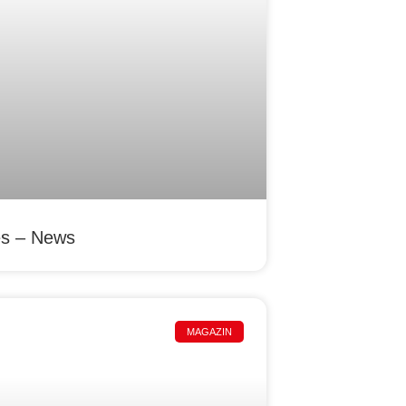
es – News
MAGAZIN