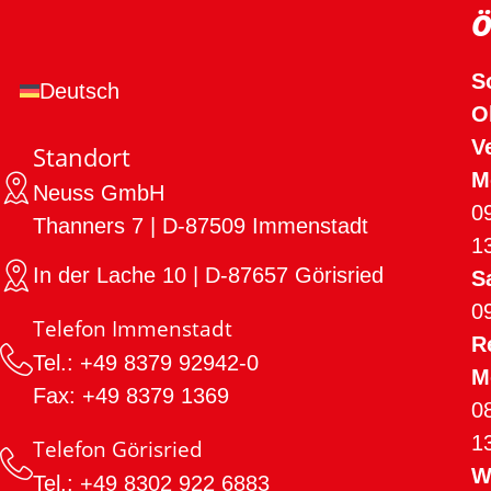
Ö
S
Deutsch
O
V
Standort
M
Neuss GmbH
0
Thanners 7 | D-87509 Immenstadt
1
In der Lache 10 | D-87657 Görisried
S
0
Telefon Immenstadt
R
Tel.: +49 8379 92942-0
M
Fax: +49 8379 1369
0
1
Telefon Görisried
W
Tel.: +49 8302 922 6883