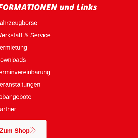
FORMATIONEN und Links
ahrzeugbörse
erkstatt & Service
ermietung
ownloads
erminvereinbarung
eranstaltungen
obangebote
artner
Zum Shop