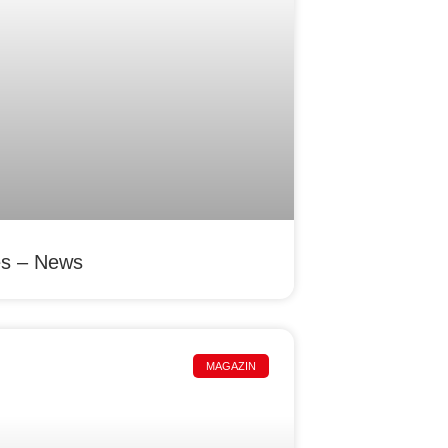
es – News
MAGAZIN