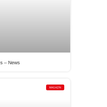
es – News
MAGAZIN