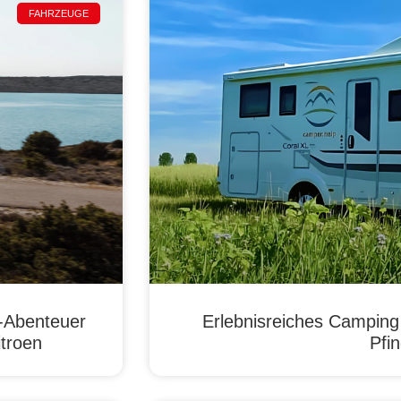
FAHRZEUGE
g-Abenteuer
Erlebnisreiches Campin
itroen
Pfi