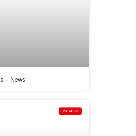
es – News
MAGAZIN