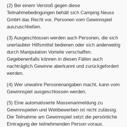
(2) Bei einem Verstoß gegen diese
Teilnahmebedingungen behält sich Camping Neuss
GmbH das Recht vor, Personen vom Gewinnspiel
auszuschließen.
(3) Ausgeschlossen werden auch Personen, die sich
unerlaubter Hilfsmittel bedienen oder sich anderweitig
durch Manipulation Vorteile verschaffen.
Gegebenenfalls können in diesen Fällen auch
nachträglich Gewinne aberkannt und zurückgefordert
werden.
(4) Wer unwahre Personenangaben macht, kann vom
Gewinnspiel ausgeschlossen werden.
(5) Eine automatisierte Massenanmeldung zu
Gewinnspielen und Wettbewerben ist nicht zulässig.
Die Teilnahme am Gewinnspiel setzt die persönliche
Eintragung der teilnehmenden Person voraus.