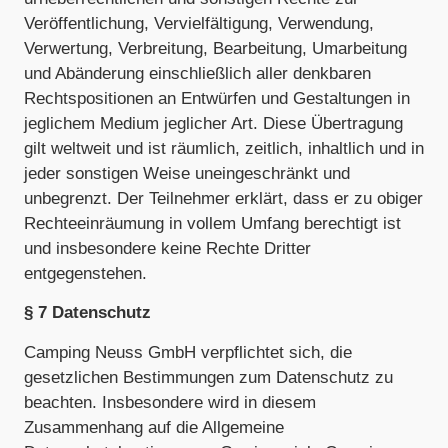
Veröffentlichung, Vervielfältigung, Verwendung,
Verwertung, Verbreitung, Bearbeitung, Umarbeitung
und Abänderung einschließlich aller denkbaren
Rechtspositionen an Entwürfen und Gestaltungen in
jeglichem Medium jeglicher Art. Diese Übertragung
gilt weltweit und ist räumlich, zeitlich, inhaltlich und in
jeder sonstigen Weise uneingeschränkt und
unbegrenzt. Der Teilnehmer erklärt, dass er zu obiger
Rechteeinräumung in vollem Umfang berechtigt ist
und insbesondere keine Rechte Dritter
entgegenstehen.
§ 7 Datenschutz
Camping Neuss GmbH verpflichtet sich, die
gesetzlichen Bestimmungen zum Datenschutz zu
beachten. Insbesondere wird in diesem
Zusammenhang auf die Allgemeine