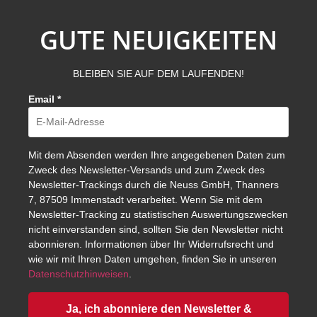
GUTE NEUIGKEITEN
BLEIBEN SIE AUF DEM LAUFENDEN!
Email
*
Mit dem Absenden werden Ihre angegebenen Daten zum
Zweck des Newsletter-Versands und zum Zweck des
Newsletter-Trackings durch die Neuss GmbH, Thanners
7, 87509 Immenstadt verarbeitet. Wenn Sie mit dem
Newsletter-Tracking zu statistischen Auswertungszwecken
nicht einverstanden sind, sollten Sie den Newsletter nicht
abonnieren. Informationen über Ihr Widerrufsrecht und
wie wir mit Ihren Daten umgehen, finden Sie in unseren
Datenschutzhinweisen
.
Ja, ich abonniere den Newsletter &