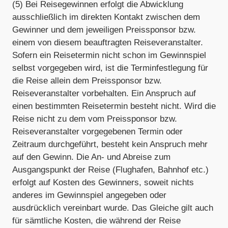
(5) Bei Reisegewinnen erfolgt die Abwicklung
ausschließlich im direkten Kontakt zwischen dem
Gewinner und dem jeweiligen Preissponsor bzw.
einem von diesem beauftragten Reiseveranstalter.
Sofern ein Reisetermin nicht schon im Gewinnspiel
selbst vorgegeben wird, ist die Terminfestlegung für
die Reise allein dem Preissponsor bzw.
Reiseveranstalter vorbehalten. Ein Anspruch auf
einen bestimmten Reisetermin besteht nicht. Wird die
Reise nicht zu dem vom Preissponsor bzw.
Reiseveranstalter vorgegebenen Termin oder
Zeitraum durchgeführt, besteht kein Anspruch mehr
auf den Gewinn. Die An‐ und Abreise zum
Ausgangspunkt der Reise (Flughafen, Bahnhof etc.)
erfolgt auf Kosten des Gewinners, soweit nichts
anderes im Gewinnspiel angegeben oder
ausdrücklich vereinbart wurde. Das Gleiche gilt auch
für sämtliche Kosten, die während der Reise