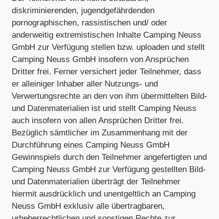
diskriminierenden, jugendgefährdenden
pornographischen, rassistischen und/ oder
anderweitig extremistischen Inhalte Camping Neuss
GmbH zur Verfügung stellen bzw. uploaden und stellt
Camping Neuss GmbH insofern von Ansprüchen
Dritter frei. Ferner versichert jeder Teilnehmer, dass
er alleiniger Inhaber aller Nutzungs‐ und
Verwertungsrechte an den von ihm übermittelten Bild‐
und Datenmaterialien ist und stellt Camping Neuss
auch insofern von allen Ansprüchen Dritter frei.
Bezüglich sämtlicher im Zusammenhang mit der
Durchführung eines Camping Neuss GmbH
Gewinnspiels durch den Teilnehmer angefertigten und
Camping Neuss GmbH zur Verfügung gestellten Bild‐
und Datenmaterialien überträgt der Teilnehmer
hiermit ausdrücklich und unentgeltlich an Camping
Neuss GmbH exklusiv alle übertragbaren,
urheberrechtlichen und sonstigen Rechte zur