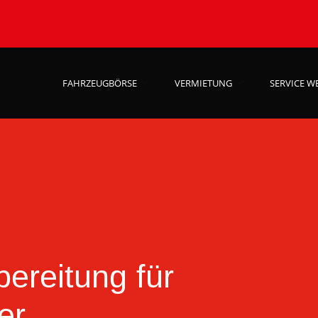
FAHRZEUGBÖRSE
VERMIETUNG
SERVICE W
ereitung für
er