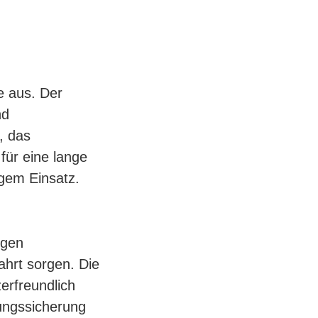
e aus. Der
nd
, das
 für eine lange
gem Einsatz.
igen
ahrt sorgen. Die
erfreundlich
dungssicherung