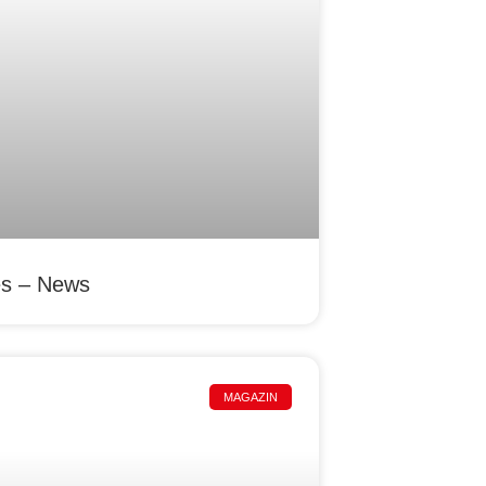
es – News
MAGAZIN